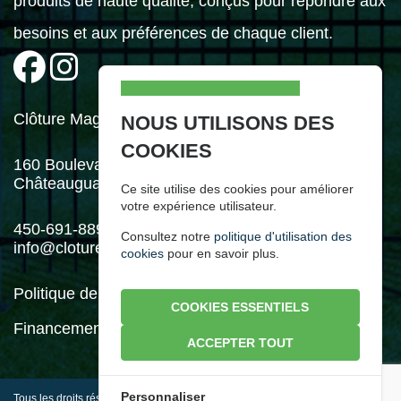
produits de haute qualité, conçus pour répondre aux
besoins et aux préférences de chaque client.
Clôture Mag Inc.
NOUS UTILISONS DES
COOKIES
160 Boulevard Industriel,
Châteauguay (Québec) J6J 4Z2
Ce site utilise des cookies pour améliorer
votre expérience utilisateur.
450-691-8898
Consultez notre
politique d'utilisation des
info@cloturemag.com
cookies
pour en savoir plus.
Politique de confidentialité
COOKIES ESSENTIELS
Financement disponible
ACCEPTER TOUT
Personnaliser
Tous les droits réservés à
Clôture Mag Inc.
© Design et développement