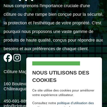
Nous comprenons l'importance cruciale d'une
clôture ou d'une rampe bien conçue pour la sécurité,
la protection et l'esthétique de votre propriété. C'est
pourquoi nous proposons une vaste gamme de
produits de haute qualité, conçus pour répondre aux
besoins et aux préférences de chaque client.
Clôture Mag Inc.
NOUS UTILISONS DES
COOKIES
160 Boulevard Industriel,
Châteauguay (Québec) J6J 4Z2
Ce site utilise des cookies pour améliorer
votre expérience utilisateur.
450-691-8898
Consultez notre
politique d'utilisation des
info@cloturemag.com